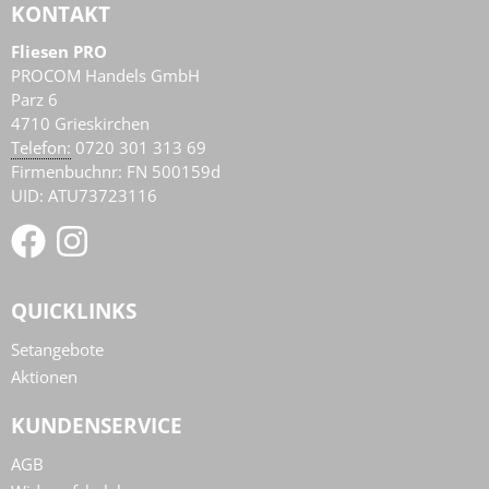
KONTAKT
Fliesen PRO
PROCOM Handels GmbH
Parz 6
4710
Grieskirchen
AT
Telefon:
0720 301 313 69
Firmenbuchnr: FN 500159d
UID: ATU73723116
QUICKLINKS
Setangebote
Aktionen
KUNDENSERVICE
AGB