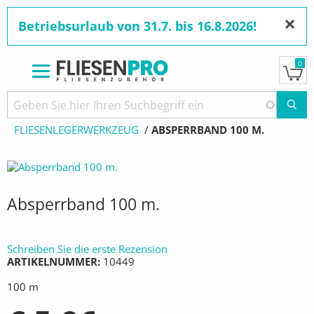
×
Betriebsurlaub von 31.7. bis 16.8.2026!
0
Direkt
zum
Pfadnavigation
STARTSEITE
PRODUKTE
WERKZEUGE
Inhalt
FLIESENLEGERWERKZEUG
AKTUELL:
ABSPERRBAND 100 M.
Absperrband 100 m.
Schreiben Sie die erste Rezension
ARTIKELNUMMER
10449
100 m