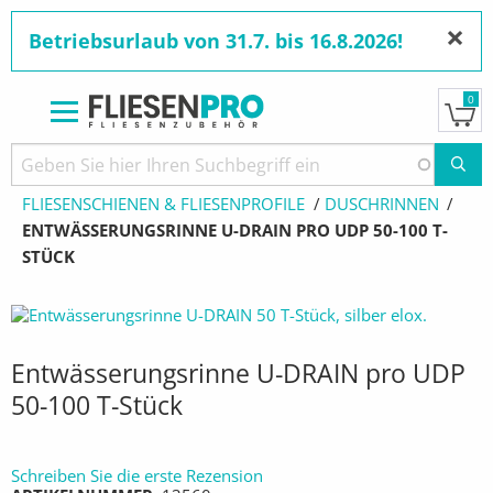
×
Betriebsurlaub von 31.7. bis 16.8.2026!
0
Direkt
zum
Pfadnavigation
STARTSEITE
PRODUKTE
Inhalt
FLIESENSCHIENEN & FLIESENPROFILE
DUSCHRINNEN
AKTUELL:
ENTWÄSSERUNGSRINNE U-DRAIN PRO UDP 50-100 T-
STÜCK
Entwässerungsrinne U-DRAIN pro UDP
50-100 T-Stück
Schreiben Sie die erste Rezension