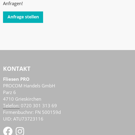
Anfragen!
Anfrage stellen
KONTAKT
Fliesen PRO
PROCOM Handels GmbH
Parz 6
4710
Grieskirchen
AT
Telefon:
0720 301 313 69
Firmenbuchnr: FN 500159d
UID: ATU73723116