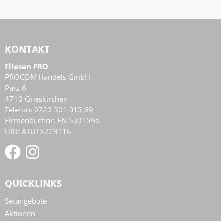
KONTAKT
Fliesen PRO
PROCOM Handels GmbH
Parz 6
4710
Grieskirchen
AT
Telefon:
0720 301 313 69
Firmenbuchnr: FN 500159d
UID: ATU73723116
QUICKLINKS
Setangebote
Aktionen