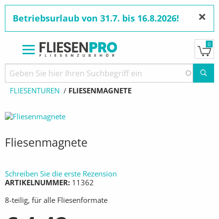
×
Betriebsurlaub von 31.7. bis 16.8.2026!
0
Direkt
zum
Pfadnavigation
STARTSEITE
PRODUKTE
WERKZEUGE
Inhalt
FLIESENTÜREN
AKTUELL:
FLIESENMAGNETE
Fliesenmagnete
Schreiben Sie die erste Rezension
ARTIKELNUMMER
11362
8-teilig, für alle Fliesenformate