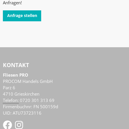
Anfragen!
Anfrage stellen
KONTAKT
Fliesen PRO
PROCOM Handels GmbH
Parz 6
4710
Grieskirchen
AT
Telefon:
0720 301 313 69
Firmenbuchnr: FN 500159d
UID: ATU73723116