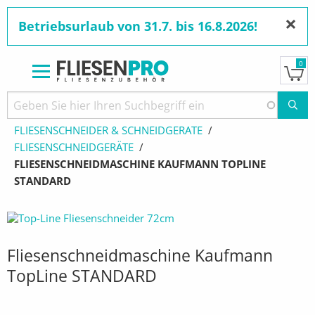
×
Betriebsurlaub von 31.7. bis 16.8.2026!
0
Direkt
zum
Pfadnavigation
STARTSEITE
PRODUKTE
Inhalt
FLIESENSCHNEIDER & SCHNEIDGERÄTE
FLIESENSCHNEIDGERÄTE
AKTUELL:
FLIESENSCHNEIDMASCHINE KAUFMANN TOPLINE
STANDARD
Fliesenschneidmaschine Kaufmann
TopLine STANDARD