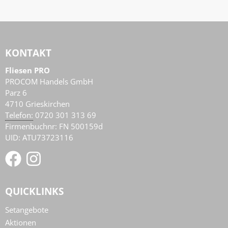
KONTAKT
Fliesen PRO
PROCOM Handels GmbH
Parz 6
4710
Grieskirchen
AT
Telefon:
0720 301 313 69
Firmenbuchnr: FN 500159d
UID: ATU73723116
QUICKLINKS
Setangebote
Aktionen