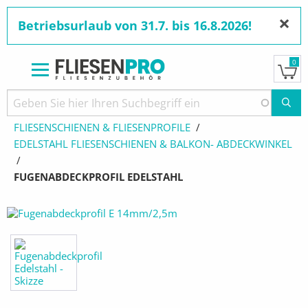
×
Betriebsurlaub von 31.7. bis 16.8.2026!
0
Direkt
zum
Pfadnavigation
STARTSEITE
PRODUKTE
Inhalt
FLIESENSCHIENEN & FLIESENPROFILE
EDELSTAHL FLIESENSCHIENEN & BALKON- ABDECKWINKEL
AKTUELL:
FUGENABDECKPROFIL EDELSTAHL