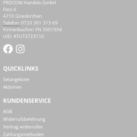
PROCOM Handels GmbH
Parz 6
4710
Grieskirchen
AT
Telefon:
0720 301 313 69
Firmenbuchnr: FN 500159d
UID: ATU73723116
QUICKLINKS
Setangebote
Aktionen
KUNDENSERVICE
AGB
Widerrufsbelehrung
Vertrag widerrufen
Zahlungsmethoden