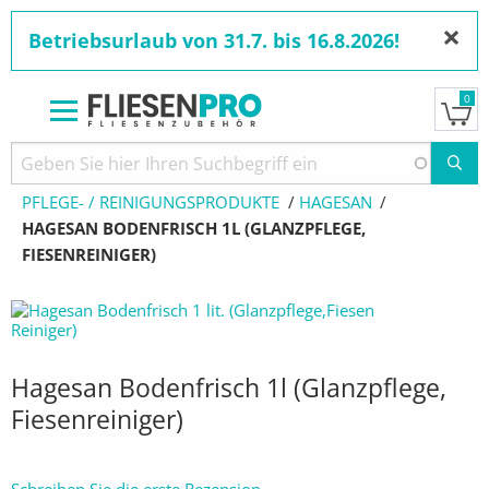
×
Betriebsurlaub von 31.7. bis 16.8.2026!
0
Direkt
zum
Pfadnavigation
STARTSEITE
PRODUKTE
Inhalt
PFLEGE- / REINIGUNGSPRODUKTE
HAGESAN
AKTUELL:
HAGESAN BODENFRISCH 1L (GLANZPFLEGE,
FIESENREINIGER)
Hagesan Bodenfrisch 1l (Glanzpflege,
Fiesenreiniger)