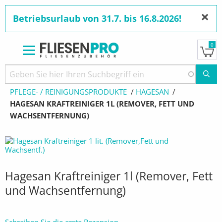
×
Betriebsurlaub von 31.7. bis 16.8.2026!
0
Direkt
zum
Pfadnavigation
STARTSEITE
PRODUKTE
Inhalt
PFLEGE- / REINIGUNGSPRODUKTE
HAGESAN
AKTUELL:
HAGESAN KRAFTREINIGER 1L (REMOVER, FETT UND
WACHSENTFERNUNG)
Hagesan Kraftreiniger 1l (Remover, Fett
und Wachsentfernung)