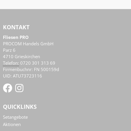
KONTAKT
Fliesen PRO
PROCOM Handels GmbH
Parz 6
4710
Grieskirchen
AT
Telefon:
0720 301 313 69
Firmenbuchnr: FN 500159d
UID: ATU73723116
QUICKLINKS
Setangebote
Aktionen