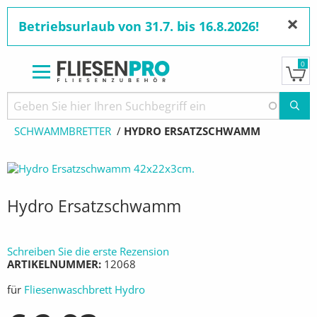
×
Betriebsurlaub von 31.7. bis 16.8.2026!
0
Direkt
zum
Pfadnavigation
STARTSEITE
PRODUKTE
WERKZEUGE
Inhalt
SCHWAMMBRETTER
AKTUELL:
HYDRO ERSATZSCHWAMM
Hydro Ersatzschwamm
Schreiben Sie die erste Rezension
ARTIKELNUMMER
12068
für
Fliesenwaschbrett Hydro