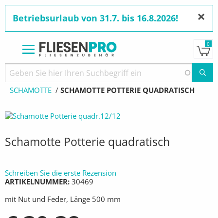
×
Betriebsurlaub von 31.7. bis 16.8.2026!
0
Direkt
zum
Pfadnavigation
STARTSEITE
PRODUKTE
HAFNERBEDARF
Inhalt
SCHAMOTTE
AKTUELL:
SCHAMOTTE POTTERIE QUADRATISCH
Schamotte Potterie quadratisch
Schreiben Sie die erste Rezension
ARTIKELNUMMER
30469
mit Nut und Feder, Länge 500 mm