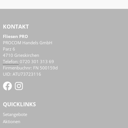
KONTAKT
Fliesen PRO
PROCOM Handels GmbH
Parz 6
4710
Grieskirchen
AT
Telefon:
0720 301 313 69
Firmenbuchnr: FN 500159d
UID: ATU73723116
QUICKLINKS
Setangebote
Aktionen