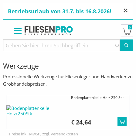
×
Betriebsurlaub von 31.7. bis 16.8.2026!
0
Direkt
zum
Pfadnavigation
STARTSEITE
PRODUKTE
AKTUELL:
WERKZEUGE
Inhalt
Werkzeuge
Professionelle Werkzeuge für Fliesenleger und Handwerker zu
Großhandelspreisen.
Bodenplattenkeile Holz 250 Stk.
€ 24,64
Preise inkl. MwSt., zzgl. Versandkosten