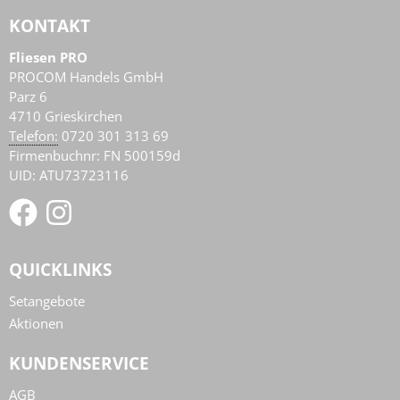
KONTAKT
Fliesen PRO
PROCOM Handels GmbH
Parz 6
4710
Grieskirchen
AT
Telefon:
0720 301 313 69
Firmenbuchnr: FN 500159d
UID: ATU73723116
QUICKLINKS
Setangebote
Aktionen
KUNDENSERVICE
AGB