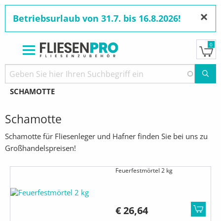
×
Betriebsurlaub von 31.7. bis 16.8.2026!
0
Direkt
zum
Pfadnavigation
STARTSEITE
PRODUKTE
HAFNERBEDARF
Inhalt
AKTUELL:
SCHAMOTTE
Schamotte
Schamotte für Fliesenleger und Hafner finden Sie bei uns zu
Großhandelspreisen!
Feuerfestmörtel 2 kg
€ 26,64