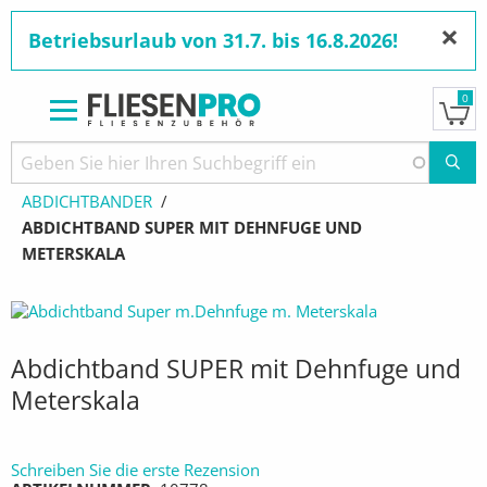
×
Betriebsurlaub von 31.7. bis 16.8.2026!
0
Direkt
zum
Pfadnavigation
STARTSEITE
PRODUKTE
ABDICHTMATERIAL
Inhalt
ABDICHTBÄNDER
AKTUELL:
ABDICHTBAND SUPER MIT DEHNFUGE UND
METERSKALA
Abdichtband SUPER mit Dehnfuge und
Meterskala
Schreiben Sie die erste Rezension