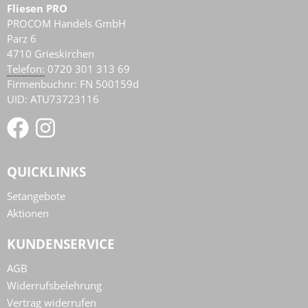
Fliesen PRO
PROCOM Handels GmbH
Parz 6
4710
Grieskirchen
AT
Telefon:
0720 301 313 69
Firmenbuchnr: FN 500159d
UID: ATU73723116
QUICKLINKS
Setangebote
Aktionen
KUNDENSERVICE
AGB
Widerrufsbelehrung
Vertrag widerrufen