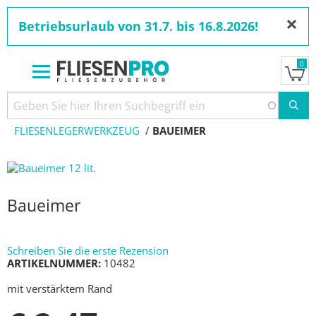
×
Betriebsurlaub von 31.7. bis 16.8.2026!
0
Direkt
zum
Pfadnavigation
STARTSEITE
PRODUKTE
WERKZEUGE
Inhalt
FLIESENLEGERWERKZEUG
AKTUELL:
BAUEIMER
Baueimer
Schreiben Sie die erste Rezension
ARTIKELNUMMER
10482
mit verstärktem Rand