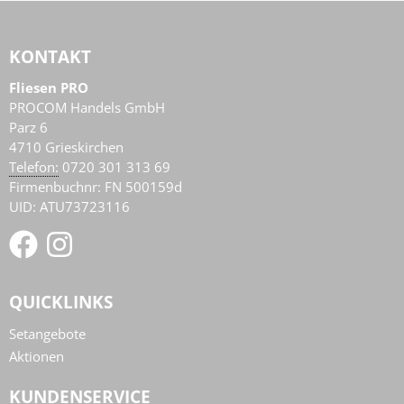
KONTAKT
Fliesen PRO
PROCOM Handels GmbH
Parz 6
4710
Grieskirchen
AT
Telefon:
0720 301 313 69
Firmenbuchnr: FN 500159d
UID: ATU73723116
QUICKLINKS
Setangebote
Aktionen
KUNDENSERVICE