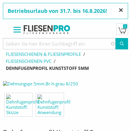
×
Betriebsurlaub von 31.7. bis 16.8.2026!
0
Direkt
zum
Pfadnavigation
STARTSEITE
PRODUKTE
Inhalt
FLIESENSCHIENEN & FLIESENPROFILE
FLIESENSCHIENEN PVC
AKTUELL:
DEHNFUGENPROFIL KUNSTSTOFF 5MM