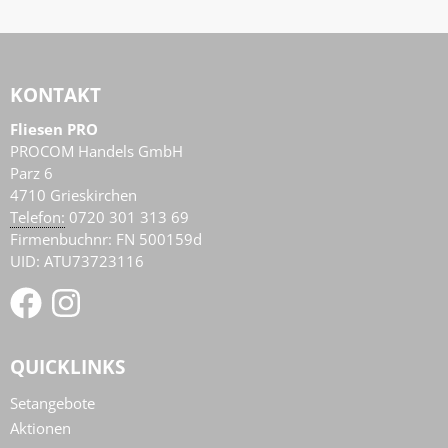
KONTAKT
Fliesen PRO
PROCOM Handels GmbH
Parz 6
4710
Grieskirchen
AT
Telefon:
0720 301 313 69
Firmenbuchnr: FN 500159d
UID: ATU73723116
QUICKLINKS
Setangebote
Aktionen