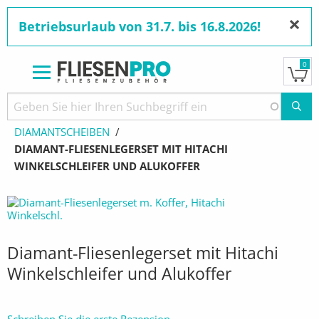
×
Betriebsurlaub von 31.7. bis 16.8.2026!
0
Direkt
zum
Pfadnavigation
STARTSEITE
PRODUKTE
DIAMANTWERKZEUGE
Inhalt
DIAMANTSCHEIBEN
AKTUELL:
DIAMANT-FLIESENLEGERSET MIT HITACHI
WINKELSCHLEIFER UND ALUKOFFER
Diamant-Fliesenlegerset mit Hitachi
Winkelschleifer und Alukoffer