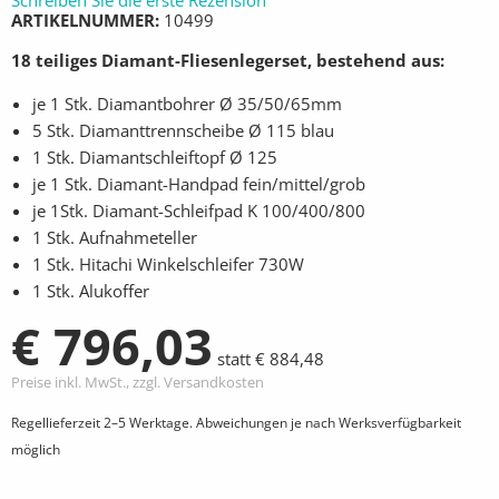
Schreiben Sie die erste Rezension
ARTIKELNUMMER
10499
18 teiliges Diamant-Fliesenlegerset, bestehend aus:
je 1 Stk. Diamantbohrer Ø 35/50/65mm
5 Stk. Diamanttrennscheibe Ø 115 blau
1 Stk. Diamantschleiftopf Ø 125
je 1 Stk. Diamant-Handpad fein/mittel/grob
je 1Stk. Diamant-Schleifpad K 100/400/800
1 Stk. Aufnahmeteller
1 Stk. Hitachi Winkelschleifer 730W
1 Stk. Alukoffer
€ 796,03
statt € 884,48
Preise inkl. MwSt., zzgl. Versandkosten
Regellieferzeit 2–5 Werktage. Abweichungen je nach Werksverfügbarkeit
möglich