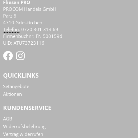
Fliesen PRO
PROCOM Handels GmbH
Parz 6
4710
Grieskirchen
AT
Telefon:
0720 301 313 69
Firmenbuchnr: FN 500159d
UID: ATU73723116
QUICKLINKS
Setangebote
Aktionen
KUNDENSERVICE
AGB
Widerrufsbelehrung
Vertrag widerrufen