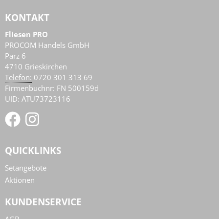
KONTAKT
Fliesen PRO
PROCOM Handels GmbH
Parz 6
4710
Grieskirchen
AT
Telefon:
0720 301 313 69
Firmenbuchnr: FN 500159d
UID: ATU73723116
QUICKLINKS
Setangebote
Aktionen
KUNDENSERVICE