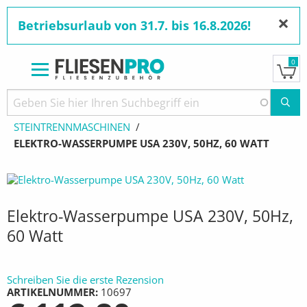
×
Betriebsurlaub von 31.7. bis 16.8.2026!
0
Direkt
zum
Pfadnavigation
STARTSEITE
PRODUKTE
STEIN-TRENNMASCHINEN
Inhalt
STEINTRENNMASCHINEN
AKTUELL:
ELEKTRO-WASSERPUMPE USA 230V, 50HZ, 60 WATT
Elektro-Wasserpumpe USA 230V, 50Hz,
60 Watt
Schreiben Sie die erste Rezension
ARTIKELNUMMER
10697