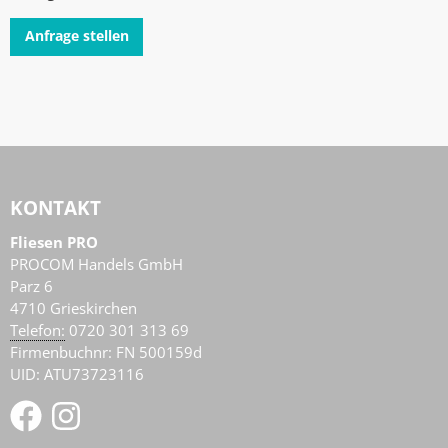
Anfrage stellen
KONTAKT
Fliesen PRO
PROCOM Handels GmbH
Parz 6
4710
Grieskirchen
AT
Telefon:
0720 301 313 69
Firmenbuchnr: FN 500159d
UID: ATU73723116