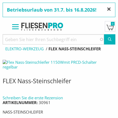
×
Betriebsurlaub von 31.7. bis 16.8.2026!
0
Direkt
zum
Pfadnavigation
STARTSEITE
PRODUKTE
ELEKTROWERKZEUGE
Inhalt
ELEKTRO-WERKZEUG
AKTUELL:
FLEX NASS-STEINSCHLEIFER
FLEX Nass-Steinschleifer
Schreiben Sie die erste Rezension
ARTIKELNUMMER
30961
NASS-STEINSCHLEIFER