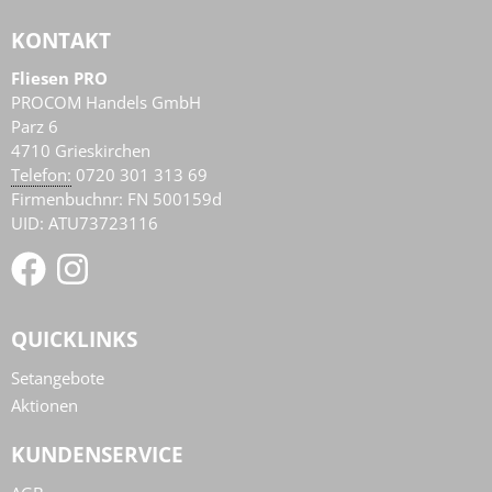
KONTAKT
Fliesen PRO
PROCOM Handels GmbH
Parz 6
4710
Grieskirchen
AT
Telefon:
0720 301 313 69
Firmenbuchnr: FN 500159d
UID: ATU73723116
QUICKLINKS
Setangebote
Aktionen
KUNDENSERVICE