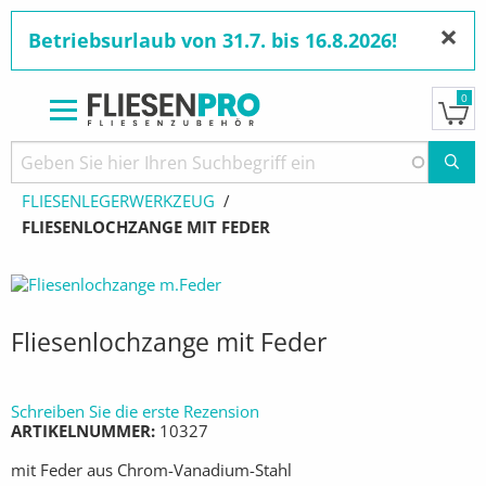
×
Betriebsurlaub von 31.7. bis 16.8.2026!
0
Direkt
zum
Pfadnavigation
STARTSEITE
PRODUKTE
WERKZEUGE
Inhalt
FLIESENLEGERWERKZEUG
AKTUELL:
FLIESENLOCHZANGE MIT FEDER
Fliesenlochzange mit Feder
Schreiben Sie die erste Rezension
ARTIKELNUMMER
10327
mit Feder aus Chrom-Vanadium-Stahl