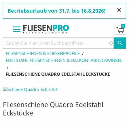
×
Betriebsurlaub von 31.7. bis 16.8.2026!
0
Direkt
zum
Pfadnavigation
STARTSEITE
PRODUKTE
Inhalt
FLIESENSCHIENEN & FLIESENPROFILE
EDELSTAHL FLIESENSCHIENEN & BALKON- ABDECKWINKEL
AKTUELL:
FLIESENSCHIENE QUADRO EDELSTAHL ECKSTÜCKE
Fliesenschiene Quadro Edelstahl
Eckstücke