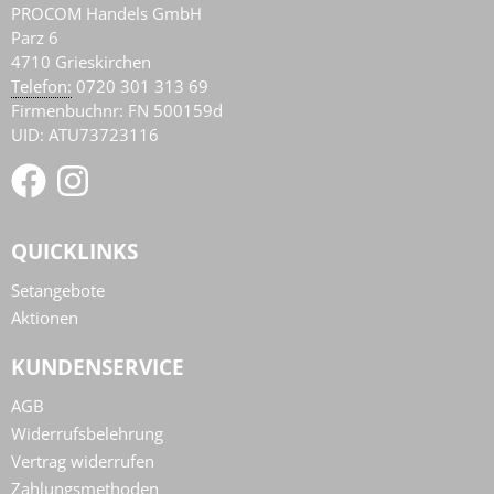
PROCOM Handels GmbH
Parz 6
4710
Grieskirchen
AT
Telefon:
0720 301 313 69
Firmenbuchnr: FN 500159d
UID: ATU73723116
QUICKLINKS
Setangebote
Aktionen
KUNDENSERVICE
AGB
Widerrufsbelehrung
Vertrag widerrufen
Zahlungsmethoden