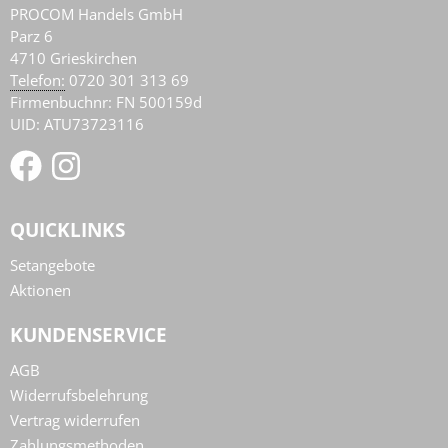
PROCOM Handels GmbH
Parz 6
4710
Grieskirchen
AT
Telefon:
0720 301 313 69
Firmenbuchnr: FN 500159d
UID: ATU73723116
QUICKLINKS
Setangebote
Aktionen
KUNDENSERVICE
AGB
Widerrufsbelehrung
Vertrag widerrufen
Zahlungsmethoden