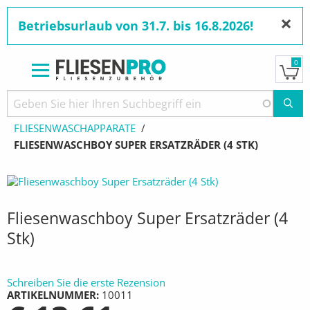
×
Betriebsurlaub von 31.7. bis 16.8.2026!
0
Direkt
zum
Pfadnavigation
STARTSEITE
PRODUKTE
WERKZEUGE
Inhalt
FLIESENWASCHAPPARATE
AKTUELL:
FLIESENWASCHBOY SUPER ERSATZRÄDER (4 STK)
Fliesenwaschboy Super Ersatzräder (4
Stk)
Schreiben Sie die erste Rezension
ARTIKELNUMMER
10011