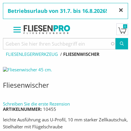
×
Betriebsurlaub von 31.7. bis 16.8.2026!
0
Direkt
zum
Pfadnavigation
STARTSEITE
PRODUKTE
WERKZEUGE
Inhalt
FLIESENLEGERWERKZEUG
AKTUELL:
FLIESENWISCHER
Fliesenwischer
Schreiben Sie die erste Rezension
ARTIKELNUMMER
10455
leichte Ausführung aus U-Profil, 10 mm starker Zellkautschuk,
Stielhalter mit Flügelschraube