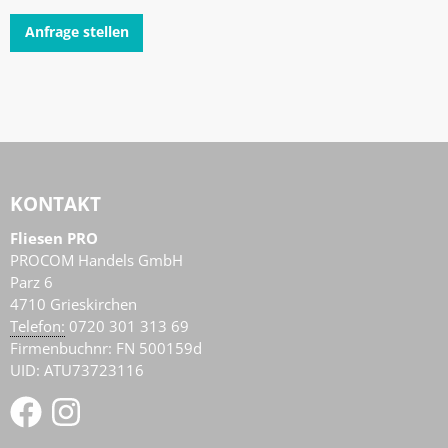
Anfrage stellen
KONTAKT
Fliesen PRO
PROCOM Handels GmbH
Parz 6
4710
Grieskirchen
AT
Telefon:
0720 301 313 69
Firmenbuchnr: FN 500159d
UID: ATU73723116