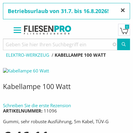
×
Betriebsurlaub von 31.7. bis 16.8.2026!
0
Direkt
zum
Pfadnavigation
STARTSEITE
PRODUKTE
ELEKTROWERKZEUGE
Inhalt
ELEKTRO-WERKZEUG
AKTUELL:
KABELLAMPE 100 WATT
Kabellampe 100 Watt
Schreiben Sie die erste Rezension
ARTIKELNUMMER
11096
Gummi, sehr robuste Ausführung, 5m Kabel, TÜV-G