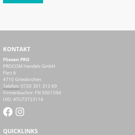
KONTAKT
Fliesen PRO
PROCOM Handels GmbH
Parz 6
4710
Grieskirchen
AT
Telefon:
0720 301 313 69
Firmenbuchnr: FN 500159d
UID: ATU73723116
QUICKLINKS