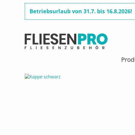
Betriebsurlaub von 31.7. bis 16.8.2026!
Benutzermenü
Direkt
zum
Hauptnavigation
Prod
Pfadnavigation
STARTSEITE
PRODUKTE
ARBEITSSCHUTZ UND -
Inhalt