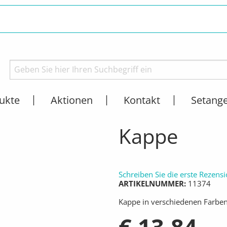
ukte
Aktionen
Kontakt
Setang
BEKLEIDUNG
ARBEITSKLEIDUNG
AKTUELL:
KAPPE
Kappe
Schreiben Sie die erste Rezens
ARTIKELNUMMER
11374
Kappe in verschiedenen Farbe
€ 13,84