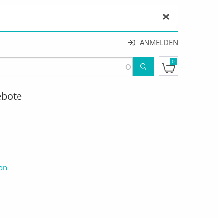
×
ANMELDEN
0
ebote
ion
n