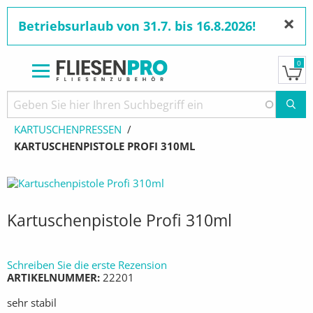
×
Betriebsurlaub von 31.7. bis 16.8.2026!
0
Direkt
zum
Pfadnavigation
STARTSEITE
PRODUKTE
WERKZEUGE
Inhalt
KARTUSCHENPRESSEN
AKTUELL:
KARTUSCHENPISTOLE PROFI 310ML
Kartuschenpistole Profi 310ml
Schreiben Sie die erste Rezension
ARTIKELNUMMER
22201
sehr stabil