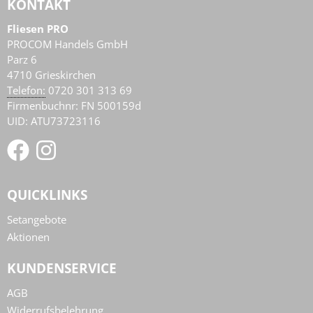
KONTAKT
Fliesen PRO
PROCOM Handels GmbH
Parz 6
4710
Grieskirchen
AT
Telefon:
0720 301 313 69
Firmenbuchnr: FN 500159d
UID: ATU73723116
QUICKLINKS
Setangebote
Aktionen
KUNDENSERVICE
AGB
Widerrufsbelehrung