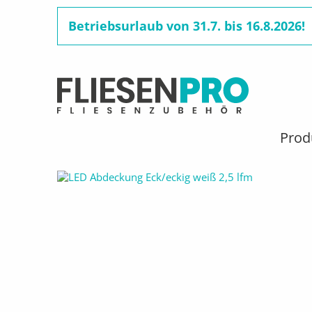
Betriebsurlaub von 31.7. bis 16.8.2026!
Benutzermenü
Direkt
zum
Hauptnavigation
Prod
Pfadnavigation
STARTSEITE
PRODUKTE
FLIESENSCHIENEN & FL
Inhalt