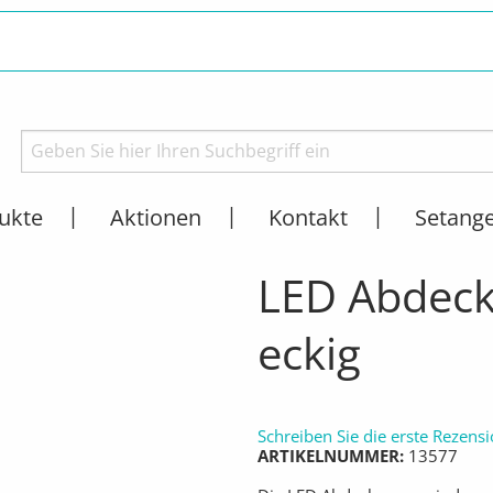
ukte
Aktionen
Kontakt
Setang
IESENPROFILE
LED-PROFILE & ZUBEHÖR
AKTUELL:
LED ABDECKUNG R
LED Abdeck
eckig
Schreiben Sie die erste Rezens
ARTIKELNUMMER
13577