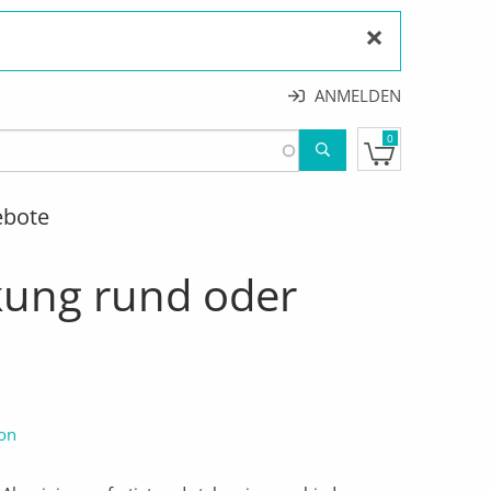
×
ANMELDEN
0
ebote
UND ODER ECKIG
ung rund oder
ion