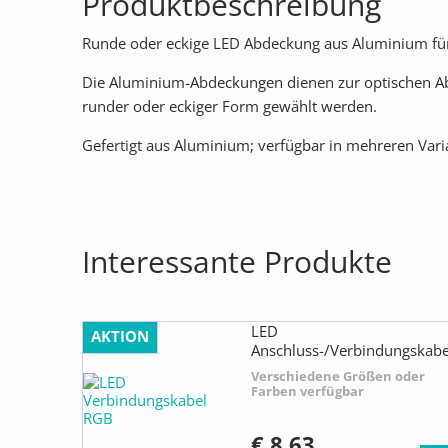
Produktbeschreibung
Runde oder eckige LED Abdeckung aus Aluminium für L
Die Aluminium-Abdeckungen dienen zur optischen Ab
runder oder eckiger Form gewählt werden.
Gefertigt aus Aluminium; verfügbar in mehreren Var
Interessante Produkte
LED
AKTION
Anschluss-/Verbindungskabe
RGB
Verschiedene Größen oder
Farben verfügbar
€ 8,63