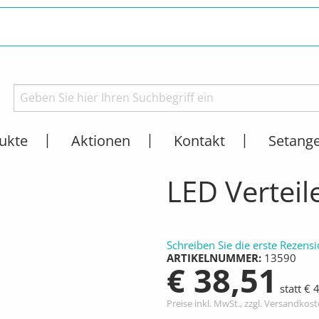
ukte
Aktionen
Kontakt
Setang
IESENPROFILE
LED-PROFILE & ZUBEHÖR
AKTUELL:
LED VERTEILERBOX
LED Vertei
Schreiben Sie die erste Rezens
ARTIKELNUMMER
13590
€ 38,51
statt € 
Preise inkl. MwSt., zzgl. Versandkos