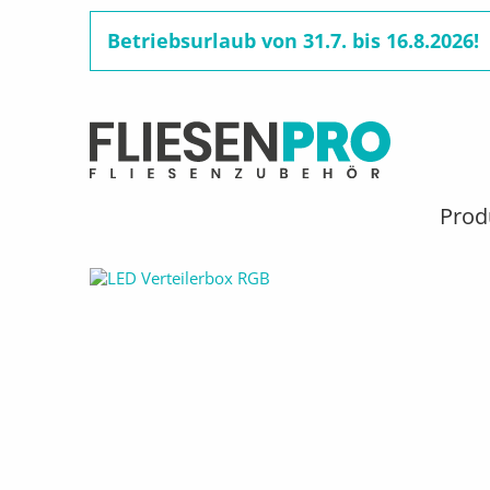
Betriebsurlaub von 31.7. bis 16.8.2026!
Benutzermenü
Direkt
zum
Hauptnavigation
Prod
Pfadnavigation
STARTSEITE
PRODUKTE
FLIESENSCHIENEN & FL
Inhalt