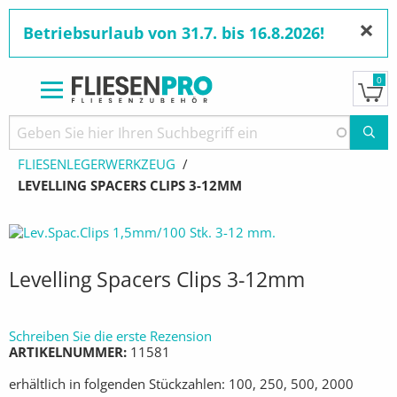
×
Betriebsurlaub von 31.7. bis 16.8.2026!
0
Direkt
zum
Pfadnavigation
STARTSEITE
PRODUKTE
WERKZEUGE
Inhalt
FLIESENLEGERWERKZEUG
AKTUELL:
LEVELLING SPACERS CLIPS 3-12MM
Levelling Spacers Clips 3-12mm
Schreiben Sie die erste Rezension
ARTIKELNUMMER
11581
erhältlich in folgenden Stückzahlen: 100, 250, 500, 2000