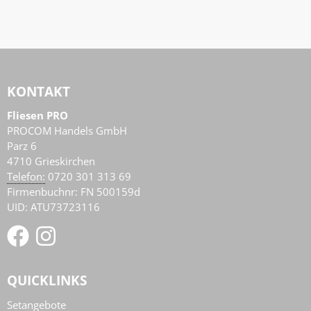
KONTAKT
Fliesen PRO
PROCOM Handels GmbH
Parz 6
4710
Grieskirchen
AT
Telefon:
0720 301 313 69
Firmenbuchnr: FN 500159d
UID: ATU73723116
QUICKLINKS
Setangebote