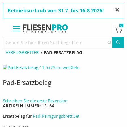
×
Betriebsurlaub von 31.7. bis 16.8.2026!
0
Direkt
zum
Pfadnavigation
STARTSEITE
PRODUKTE
WERKZEUGE
Inhalt
VERFUGBRETTER
AKTUELL:
PAD-ERSATZBELAG
Pad-Ersatzbelag
Schreiben Sie die erste Rezension
ARTIKELNUMMER
13164
Ersatzbelag für
Pad-Reinigungsbrett Set
11,5 x 25 cm