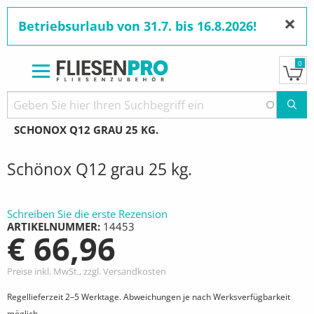
×
Betriebsurlaub von 31.7. bis 16.8.2026!
0
Direkt
zum
Pfadnavigation
STARTSEITE
PRODUKTE
FLIESENKLEBER
SCHÖNOX
Inhalt
AKTUELL:
SCHÖNOX Q12 GRAU 25 KG.
Schönox Q12 grau 25 kg.
Schreiben Sie die erste Rezension
ARTIKELNUMMER
14453
€ 66,96
Preise inkl. MwSt., zzgl. Versandkosten
Regellieferzeit 2–5 Werktage. Abweichungen je nach Werksverfügbarkeit
möglich