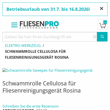
×
Betriebsurlaub von 31.7. bis 16.8.2026!
0
Direkt
zum
Pfadnavigation
STARTSEITE
PRODUKTE
ELEKTROWERKZEUGE
Inhalt
ELEKTRO-WERKZEUG
AKTUELL:
SCHWAMMROLLE CELLULOSA FÜR
FLIESENREINIGUNGSGERÄT ROSINA
Schwammrolle Cellulosa für
Fliesenreinigungsgerät Rosina
Schreiben Sie die erste Rezension