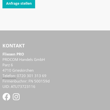
Anfrage stellen
KONTAKT
Fliesen PRO
PROCOM Handels GmbH
Parz 6
4710
Grieskirchen
AT
Telefon:
0720 301 313 69
Firmenbuchnr: FN 500159d
UID: ATU73723116