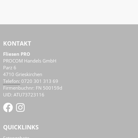
KONTAKT
Fliesen PRO
PROCOM Handels GmbH
Parz 6
4710
Grieskirchen
AT
Telefon:
0720 301 313 69
Firmenbuchnr: FN 500159d
UID: ATU73723116
QUICKLINKS