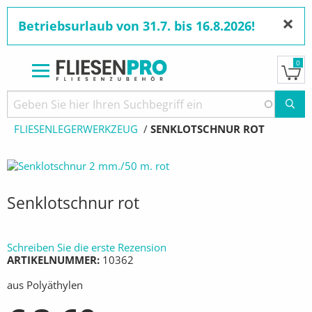
×
Betriebsurlaub von 31.7. bis 16.8.2026!
0
Direkt
zum
Pfadnavigation
STARTSEITE
PRODUKTE
WERKZEUGE
Inhalt
FLIESENLEGERWERKZEUG
AKTUELL:
SENKLOTSCHNUR ROT
Senklotschnur rot
Schreiben Sie die erste Rezension
ARTIKELNUMMER
10362
aus Polyäthylen