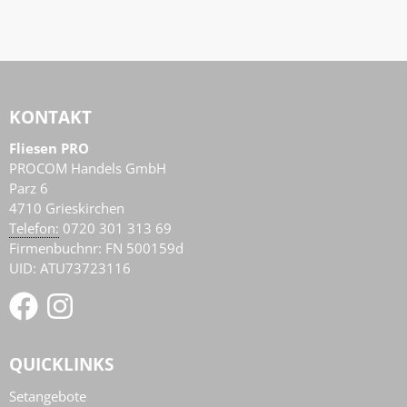
KONTAKT
Fliesen PRO
PROCOM Handels GmbH
Parz 6
4710
Grieskirchen
AT
Telefon:
0720 301 313 69
Firmenbuchnr: FN 500159d
UID: ATU73723116
QUICKLINKS
Setangebote