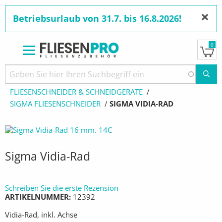
×
Betriebsurlaub von 31.7. bis 16.8.2026!
0
Direkt
zum
Pfadnavigation
STARTSEITE
PRODUKTE
Inhalt
FLIESENSCHNEIDER & SCHNEIDGERÄTE
SIGMA FLIESENSCHNEIDER
AKTUELL:
SIGMA VIDIA-RAD
Sigma Vidia-Rad
Schreiben Sie die erste Rezension
ARTIKELNUMMER
12392
Vidia-Rad, inkl. Achse