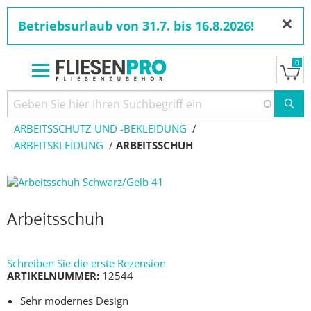
×
Betriebsurlaub von 31.7. bis 16.8.2026!
0
Direkt
zum
Pfadnavigation
STARTSEITE
PRODUKTE
Inhalt
ARBEITSSCHUTZ UND -BEKLEIDUNG
ARBEITSKLEIDUNG
AKTUELL:
ARBEITSSCHUH
Arbeitsschuh
Schreiben Sie die erste Rezension
ARTIKELNUMMER
12544
Sehr modernes Design