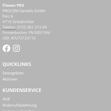
Fliesen PRO
PROCOM Handels GmbH
Parz 6
4710
Grieskirchen
AT
Telefon:
0720 301 313 69
Firmenbuchnr: FN 500159d
UID: ATU73723116
QUICKLINKS
Setangebote
Aktionen
KUNDENSERVICE
AGB
Widerrufsbelehrung