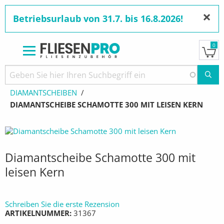
×
Betriebsurlaub von 31.7. bis 16.8.2026!
0
Direkt
zum
Pfadnavigation
STARTSEITE
PRODUKTE
DIAMANTWERKZEUGE
Inhalt
DIAMANTSCHEIBEN
AKTUELL:
DIAMANTSCHEIBE SCHAMOTTE 300 MIT LEISEN KERN
Diamantscheibe Schamotte 300 mit
leisen Kern
Schreiben Sie die erste Rezension
ARTIKELNUMMER
31367