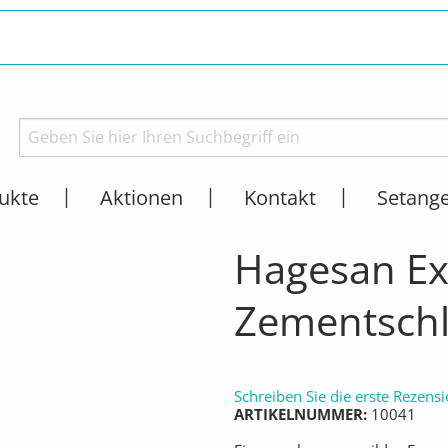
ukte
Aktionen
Kontakt
Setang
SPRODUKTE
HAGESAN
AKTUELL:
HAGESAN EXTRA BLAU 1L ZEMENTSCH
Hagesan Ext
Zementschl
Schreiben Sie die erste Rezens
ARTIKELNUMMER
10041