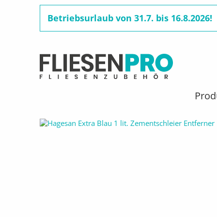
Betriebsurlaub von 31.7. bis 16.8.2026!
Benutzermenü
Direkt
zum
Hauptnavigation
Prod
Pfadnavigation
STARTSEITE
PRODUKTE
PFLEGE- / REINIGUNG
Inhalt