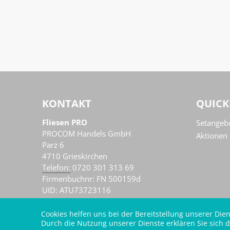
KONTAKT
QUICK
Fliesen PRO
Setangeb
PROCOM Handels GmbH
Aktionen
Parz 6
4710
Grieskirchen
AT
Telefon:
0720 301 313 69
Firmenbuchnr: FN 500159d
UID: ATU73723116
Cookies helfen uns bei der Bereitstellung unserer Dien
Durch die Nutzung unserer Dienste erklären Sie sich d