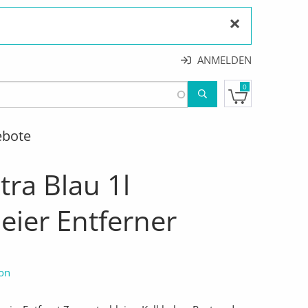
×
ANMELDEN
0
ebote
LEIER ENTFERNER
ra Blau 1l
eier Entferner
ion