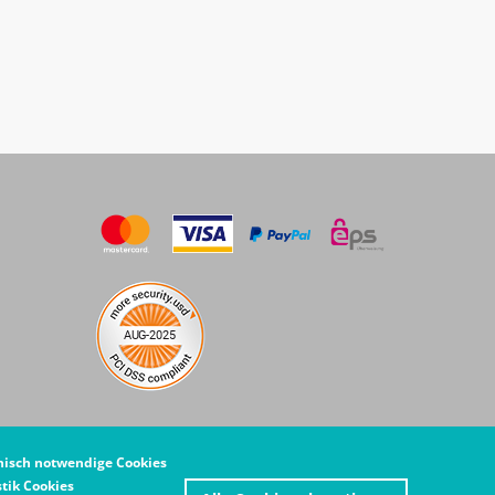
nisch notwendige Cookies
Zustim
stik Cookies