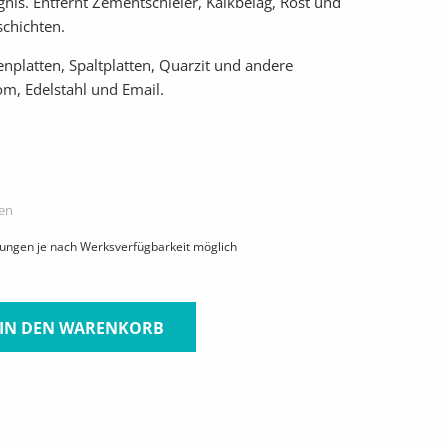
nis. Entfernt Zementschleier, Kalkbelag, Rost und
schichten.
nplatten, Spaltplatten, Quarzit und andere
om, Edelstahl und Email.
ten
hungen je nach Werksverfügbarkeit möglich
IN DEN WARENKORB