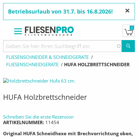
×
Betriebsurlaub von 31.7. bis 16.8.2026!
0
Direkt
zum
Pfadnavigation
STARTSEITE
PRODUKTE
Inhalt
FLIESENSCHNEIDER & SCHNEIDGERÄTE
FLIESENSCHNEIDGERÄTE
AKTUELL:
HUFA HOLZBRETTSCHNEIDER
HUFA Holzbrettschneider
Schreiben Sie die erste Rezension
ARTIKELNUMMER
11454
Original HUFA Schneidhexe mit Brechvorrichtung oben,