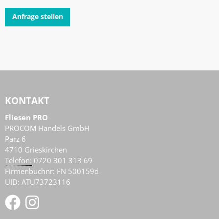
Anfrage stellen
KONTAKT
Fliesen PRO
PROCOM Handels GmbH
Parz 6
4710
Grieskirchen
AT
Telefon:
0720 301 313 69
Firmenbuchnr: FN 500159d
UID: ATU73723116