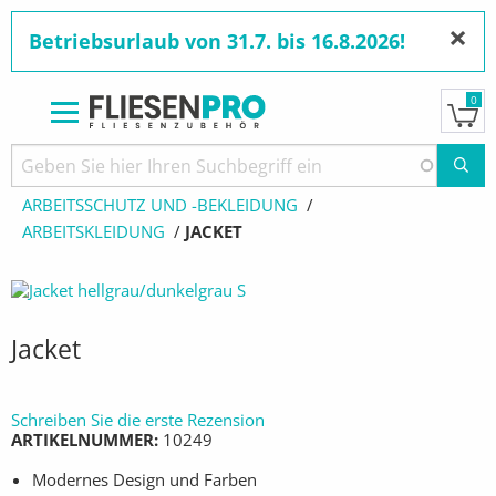
×
Betriebsurlaub von 31.7. bis 16.8.2026!
0
Direkt
zum
Pfadnavigation
STARTSEITE
PRODUKTE
Inhalt
ARBEITSSCHUTZ UND -BEKLEIDUNG
ARBEITSKLEIDUNG
AKTUELL:
JACKET
Jacket
Schreiben Sie die erste Rezension
ARTIKELNUMMER
10249
Modernes Design und Farben