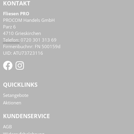
KONTAKT
Fliesen PRO
PROCOM Handels GmbH
Parz 6
4710
Grieskirchen
AT
Telefon:
0720 301 313 69
Firmenbuchnr: FN 500159d
UID: ATU73723116
QUICKLINKS
Setangebote
Aktionen
KUNDENSERVICE
AGB