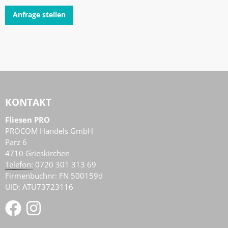
Anfrage stellen
KONTAKT
Fliesen PRO
PROCOM Handels GmbH
Parz 6
4710
Grieskirchen
AT
Telefon:
0720 301 313 69
Firmenbuchnr: FN 500159d
UID: ATU73723116