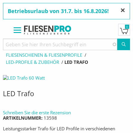
×
Betriebsurlaub von 31.7. bis 16.8.2026!
0
Direkt
zum
Pfadnavigation
STARTSEITE
PRODUKTE
Inhalt
FLIESENSCHIENEN & FLIESENPROFILE
LED-PROFILE & ZUBEHÖR
AKTUELL:
LED TRAFO
LED Trafo
Schreiben Sie die erste Rezension
ARTIKELNUMMER
13598
Leistungsstarker Trafo für LED Profile in verschiedenen