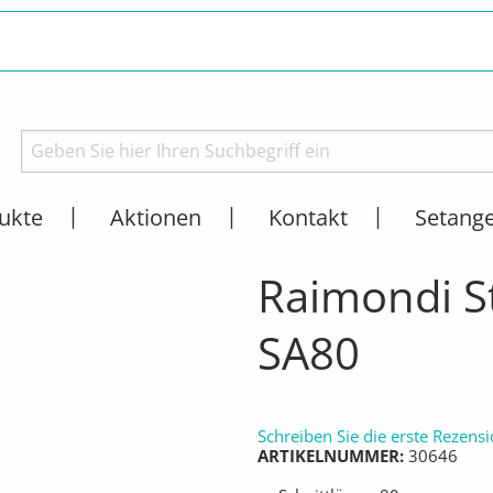
ukte
Aktionen
Kontakt
Setang
EN
STEINTRENNMASCHINEN
AKTUELL:
RAIMONDI STEINTRENNMASCHI
Raimondi S
SA80
Schreiben Sie die erste Rezens
ARTIKELNUMMER
30646