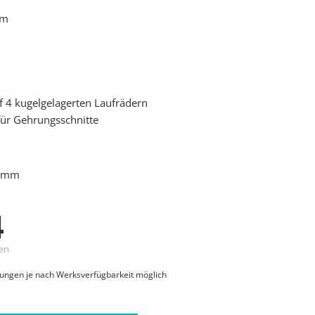
mm
f 4 kugelgelagerten Laufrädern
ür Gehrungsschnitte
50mm
4
ten
hungen je nach Werksverfügbarkeit möglich