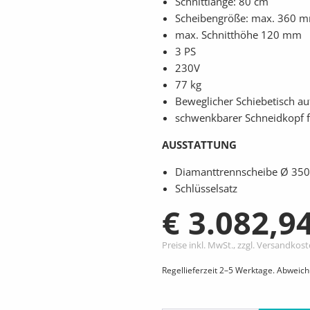
Schnittlänge: 80 cm
Scheibengröße: max. 360 
max. Schnitthöhe 120 mm
3 PS
230V
77 kg
Beweglicher Schiebetisch au
schwenkbarer Schneidkopf f
AUSSTATTUNG
Diamanttrennscheibe Ø 3
Schlüsselsatz
€ 3.082,9
Preise inkl. MwSt., zzgl. Versandkos
Regellieferzeit 2–5 Werktage. Abweic