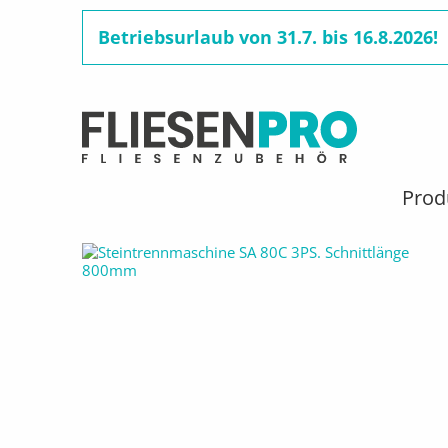
Betriebsurlaub von 31.7. bis 16.8.2026!
Benutzermenü
Direkt
zum
Hauptnavigation
Prod
Pfadnavigation
STARTSEITE
PRODUKTE
STEIN-TRENNMASCHIN
Inhalt