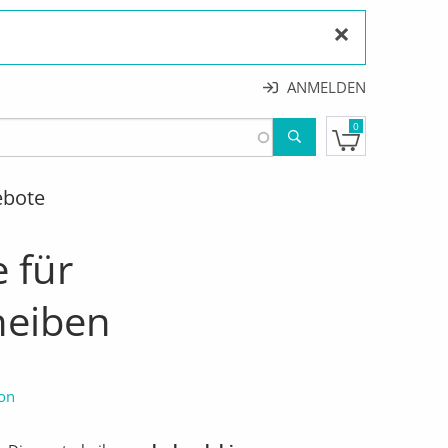
×
ANMELDEN
0
ebote
e für
heiben
ion