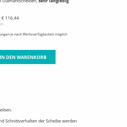
n Diamantscheiben,
sehr langlebig
t € 116,44
ten
hungen je nach Werksverfügbarkeit möglich
IN DEN WARENKORB
eiben.
nd Schnittverhalten der Scheibe werden