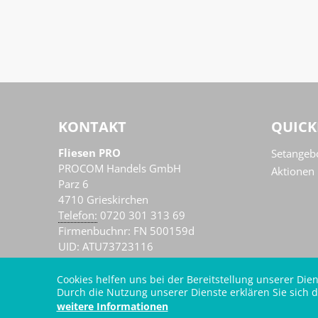
KONTAKT
QUICK
Fliesen PRO
Setangeb
PROCOM Handels GmbH
Aktionen
Parz 6
4710
Grieskirchen
AT
Telefon:
0720 301 313 69
Firmenbuchnr: FN 500159d
UID: ATU73723116
Cookies helfen uns bei der Bereitstellung unserer Dien
Durch die Nutzung unserer Dienste erklären Sie sich d
weitere Informationen