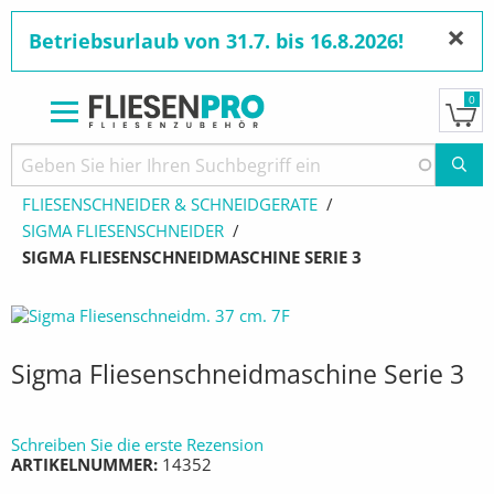
×
Betriebsurlaub von 31.7. bis 16.8.2026!
0
Direkt
zum
Pfadnavigation
STARTSEITE
PRODUKTE
Inhalt
FLIESENSCHNEIDER & SCHNEIDGERÄTE
SIGMA FLIESENSCHNEIDER
AKTUELL:
SIGMA FLIESENSCHNEIDMASCHINE SERIE 3
Sigma Fliesenschneidmaschine Serie 3
Schreiben Sie die erste Rezension
ARTIKELNUMMER
14352