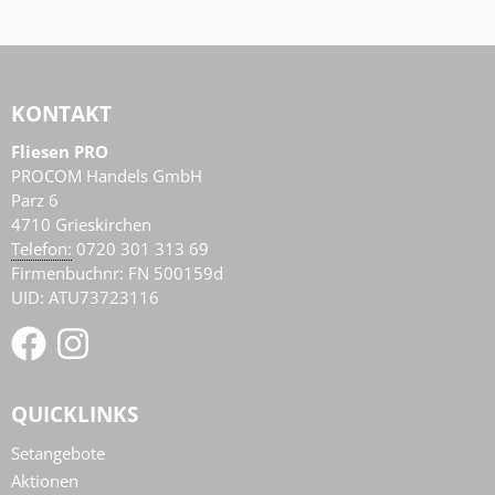
KONTAKT
Fliesen PRO
PROCOM Handels GmbH
Parz 6
4710
Grieskirchen
AT
Telefon:
0720 301 313 69
Firmenbuchnr: FN 500159d
UID: ATU73723116
QUICKLINKS
Setangebote
Aktionen